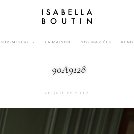
SUR-MESURE
LA MAISON
NOS MARIÉES
REND
_90A9128
28 juillet 2017