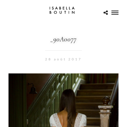
_90A0077
28 août 2017