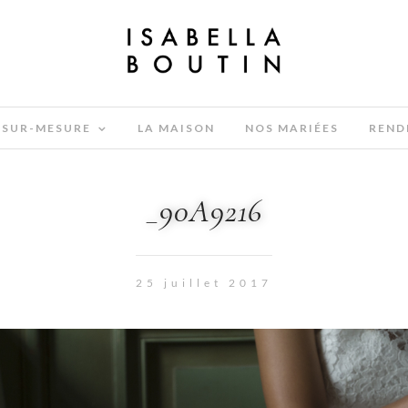
SUR-MESURE
LA MAISON
NOS MARIÉES
REND
_90A9216
25 juillet 2017